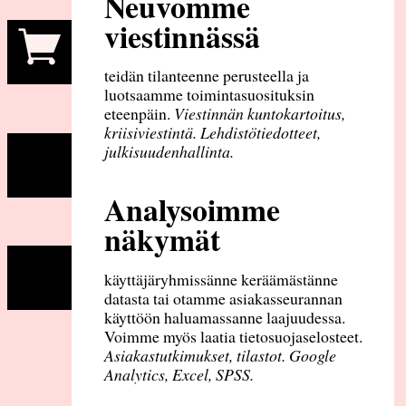
Neuvomme
viestinnässä
teidän tilanteenne perusteella ja
luotsaamme toimintasuosituksin
eteenpäin.
Viestinnän kuntokartoitus,
kriisiviestintä. Lehdistötiedotteet,
julkisuudenhallinta.
Analysoimme
näkymät
käyttäjäryhmissänne keräämästänne
datasta tai otamme asiakasseurannan
käyttöön haluamassanne laajuudessa.
Voimme myös laatia tietosuojaselosteet.
Asiakastutkimukset, tilastot. Google
Analytics, Excel, SPSS.